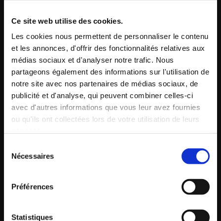
Numéro de téléphone*
Ce site web utilise des cookies.
Les cookies nous permettent de personnaliser le contenu
et les annonces, d'offrir des fonctionnalités relatives aux
médias sociaux et d'analyser notre trafic. Nous
Email*
partageons également des informations sur l'utilisation de
notre site avec nos partenaires de médias sociaux, de
publicité et d'analyse, qui peuvent combiner celles-ci
Message
avec d'autres informations que vous leur avez fournies
ou qu'ils ont collectées lors de votre utilisation de leurs
services.
Sélection
Nécessaires
du
consentement
En soumettant ce formulaire, vous
Préférences
acceptez que les données obtenues vous
concernant puissent être collectées et utilisées
aux fins indiquées ici *
Statistiques